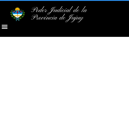
Poder Judicial de la
Provincia de Jujuy