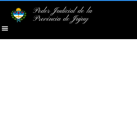
Poder Judicial de la
Provincia de Jujuy