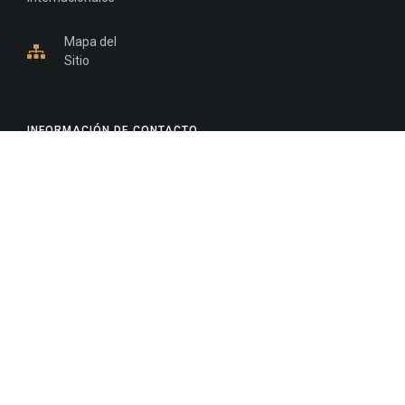
Mapa del
Sitio
INFORMACIÓN DE CONTACTO
Jujuy, Argentina
0388-4245300
Edificio Central : 0388-4245300
Suprema Corte de Justicia: 4245330 - 4245331 -
4245332 - 4245334 - 4245335
Juzgado Civil: 4245321 - 4245322 - 4245323 - 4245324
- 4245325
Edificio Ex-Panorama: 4245342
Tribunal de Familia - Vocalías 1, 2 y 3: 4245340
Tribunal de Familia - Vocalías 4, 5 y 6: 4245341