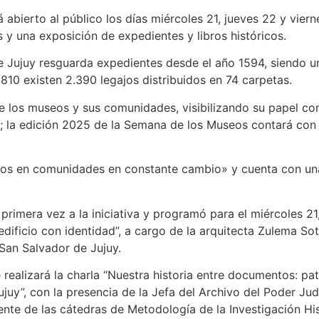
á abierto al público los días miércoles 21, jueves 22 y vie
s y una exposición de expedientes y libros históricos.
de Jujuy resguarda expedientes desde el año 1594, siendo u
 1810 existen 2.390 legajos distribuidos en 74 carpetas.
tre los museos y sus comunidades, visibilizando su papel c
; la edición 2025 de la Semana de los Museos contará con
seos en comunidades en constante cambio» y cuenta con u
primera vez a la iniciativa y programó para el miércoles 21
dificio con identidad”, a cargo de la arquitecta Zulema Sot
San Salvador de Jujuy.
e realizará la charla “Nuestra historia entre documentos: p
juy”, con la presencia de la Jefa del Archivo del Poder Judi
cente de las cátedras de Metodología de la Investigación Hi