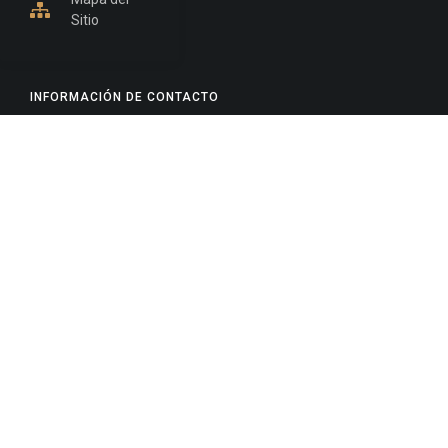
Sitio
INFORMACIÓN DE CONTACTO
Jujuy, Argentina
0388-4245300
Edificio Central : 0388-4245300
Suprema Corte de Justicia: 4245330 - 4245331 -
4245332 - 4245334 - 4245335
Juzgado Civil: 4245321 - 4245322 - 4245323 - 4245324
- 4245325
Edificio Ex-Panorama: 4245342
Tribunal de Familia - Vocalías 1, 2 y 3: 4245340
Tribunal de Familia - Vocalías 4, 5 y 6: 4245341