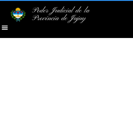
Poder Judicial de la
Provincia de Jujuy