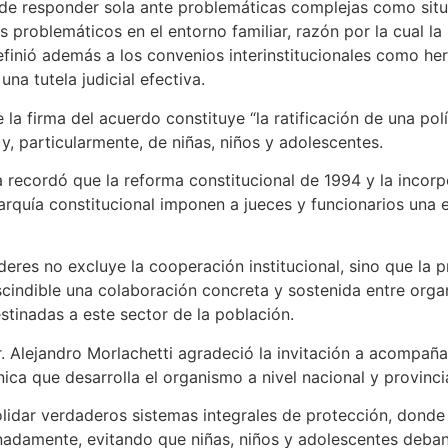
ede responder sola ante problemáticas complejas como situ
 problemáticos en el entorno familiar, razón por la cual 
 Definió además a los convenios interinstitucionales como he
na tutela judicial efectiva.
 la firma del acuerdo constituye “la ratificación de una pol
, particularmente, de niñas, niños y adolescentes.
a recordó que la reforma constitucional de 1994 y la incorp
rquía constitucional imponen a jueces y funcionarios una e
deres no excluye la cooperación institucional, sino que la 
escindible una colaboración concreta y sostenida entre org
estinadas a este sector de la población.
. Alejandro Morlachetti agradeció la invitación a acompaña
ica que desarrolla el organismo a nivel nacional y provincia
olidar verdaderos sistemas integrales de protección, donde
adamente, evitando que niñas, niños y adolescentes deban t