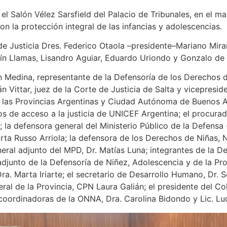
el Salón Vélez Sarsfield del Palacio de Tribunales, en el 
on la protección integral de las infancias y adolescencias.
de Justicia Dres. Federico Otaola –presidente–Mariano Mira
n Llamas, Lisandro Aguiar, Eduardo Uriondo y Gonzalo de l
n Medina, representante de la Defensoría de los Derechos d
n Vittar, juez de la Corte de Justicia de Salta y vicepresid
e las Provincias Argentinas y Ciudad Autónoma de Buenos A
os de acceso a la justicia de UNICEF Argentina; el procurad
i; la defensora general del Ministerio Público de la Defensa
rta Russo Arriola; la defensora de los Derechos de Niñas, 
neral adjunto del MPD, Dr. Matías Luna; integrantes de la De
adjunto de la Defensoría de Niñez, Adolescencia y de la Prov
ra. Marta Iriarte; el secretario de Desarrollo Humano, Dr. S
neral de la Provincia, CPN Laura Galián; el presidente del C
 coordinadoras de la ONNA, Dra. Carolina Bidondo y Lic. L