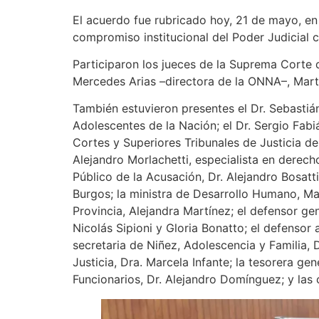
El acuerdo fue rubricado hoy, 21 de mayo, en 
compromiso institucional del Poder Judicial c
Participaron los jueces de la Suprema Corte 
Mercedes Arias –directora de la ONNA–, Martí
También estuvieron presentes el Dr. Sebastiá
Adolescentes de la Nación; el Dr. Sergio Fabiá
Cortes y Superiores Tribunales de Justicia d
Alejandro Morlachetti, especialista en derech
Público de la Acusación, Dr. Alejandro Bosatt
Burgos; la ministra de Desarrollo Humano, Ma
Provincia, Alejandra Martínez; el defensor ge
Nicolás Sipioni y Gloria Bonatto; el defensor 
secretaria de Niñez, Adolescencia y Familia, D
Justicia, Dra. Marcela Infante; la tesorera ge
Funcionarios, Dr. Alejandro Domínguez; y las