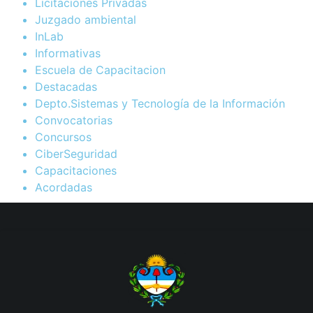
Licitaciones Privadas
Juzgado ambiental
InLab
Informativas
Escuela de Capacitacion
Destacadas
Depto.Sistemas y Tecnología de la Información
Convocatorias
Concursos
CiberSeguridad
Capacitaciones
Acordadas