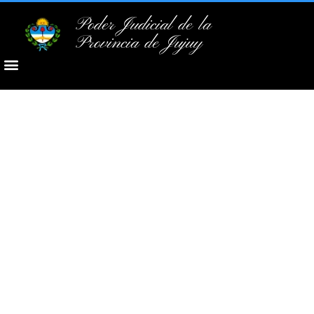
Poder Judicial de la
Provincia de Jujuy