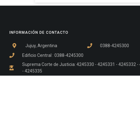
INFORMACIÓN DE CONTACTO
Jujuy, Argentina
0388-4245300
Edificio Central : 0388-4245300
Suprema Corte de Justicia: 4245330 - 4245331 - 4245332 
- 4245335
Juzgado Civil: 4245321 - 4245322 - 4245323 - 4245324 - 4
Edificio Ex-Panorama: 4245342
Tribunal de Familia - Vocalías 1, 2 y 3: 4245340
Tribunal de Familia - Vocalías 4, 5 y 6: 4245341