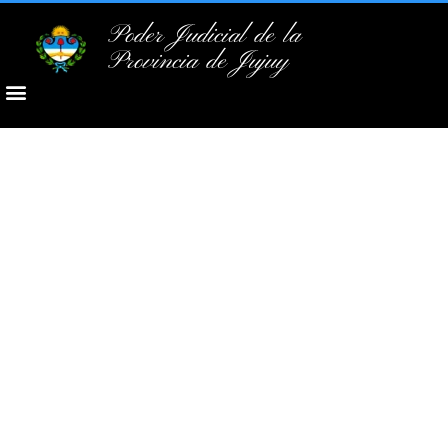
Poder Judicial de la
Provincia de Jujuy