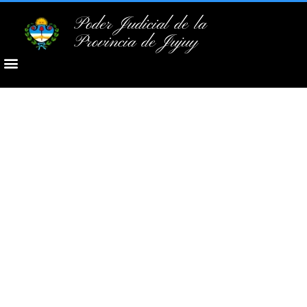
Poder Judicial de la
Provincia de Jujuy