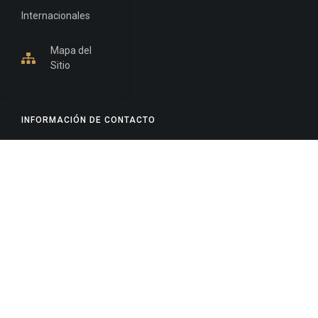
Internacionales
Mapa del
Sitio
INFORMACIÓN DE CONTACTO
Jujuy, Argentina
0388-4245300
Edificio Central : 0388-4245300
Suprema Corte de Justicia: 4245330 - 4245331 -
4245332 - 4245334 - 4245335
Juzgado Civil: 4245321 - 4245322 - 4245323 - 4245324
- 4245325
Edificio Ex-Panorama: 4245342
Tribunal de Familia - Vocalías 1, 2 y 3: 4245340