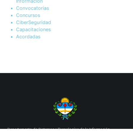
Información
Convocatorias
Concursos
CiberSeguridad
Capacitaciones
Acordadas
Departamento de Sistemas y Tecnologías de la Información.