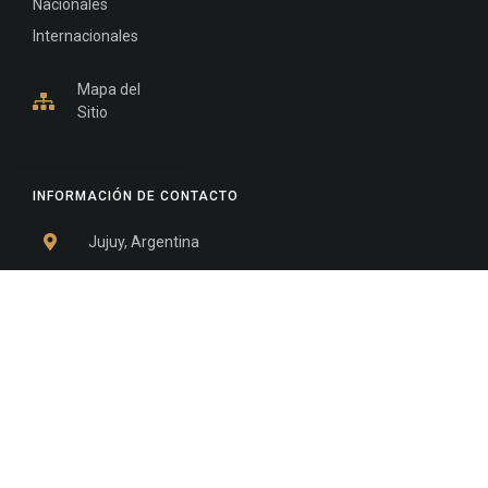
Nacionales
Internacionales
Mapa del
Sitio
INFORMACIÓN DE CONTACTO
Jujuy, Argentina
0388-4245300
Edificio Central : 0388-4245300
Suprema Corte de Justicia: 4245330 - 4245331 -
4245332 - 4245334 - 4245335
Juzgado Civil: 4245321 - 4245322 - 4245323 - 4245324
- 4245325
Edificio Ex-Panorama: 4245342