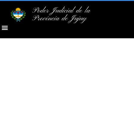
Poder Judicial de la
Provincia de Jujuy