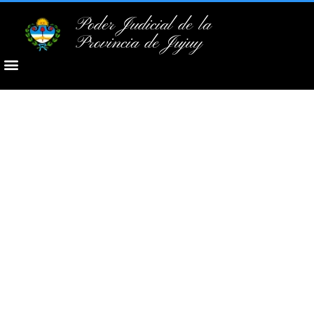
Poder Judicial de la
Provincia de Jujuy