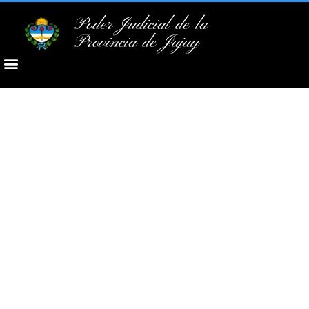
Poder Judicial de la
Provincia de Jujuy