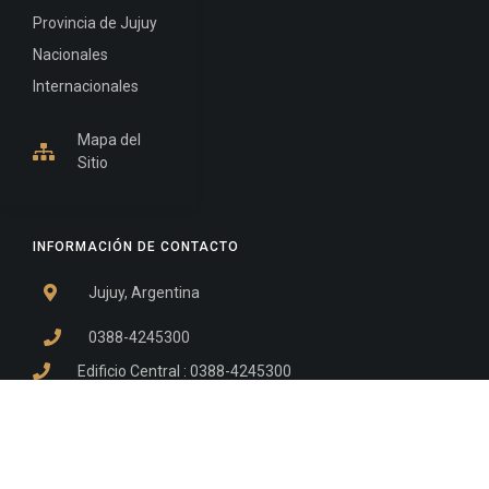
Provincia de Jujuy
Nacionales
Internacionales
Mapa del
Sitio
INFORMACIÓN DE CONTACTO
Jujuy, Argentina
0388-4245300
Edificio Central : 0388-4245300
Suprema Corte de Justicia: 4245330 - 4245331 -
4245332 - 4245334 - 4245335
Juzgado Civil: 4245321 - 4245322 - 4245323 - 4245324
- 4245325