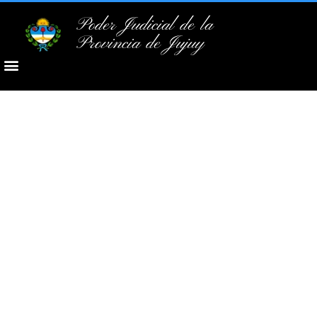
Poder Judicial de la
Provincia de Jujuy