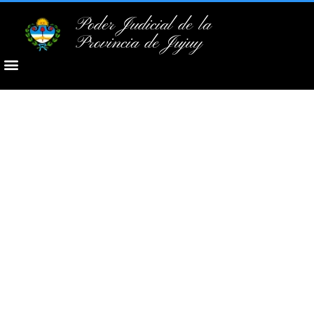
Poder Judicial de la
Provincia de Jujuy