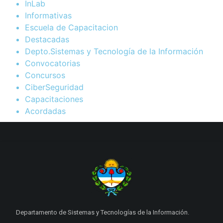
InLab
Informativas
Escuela de Capacitacion
Destacadas
Depto.Sistemas y Tecnología de la Información
Convocatorias
Concursos
CiberSeguridad
Capacitaciones
Acordadas
Departamento de Sistemas y Tecnologías de la Información.