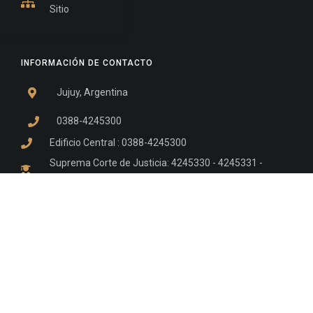
Sitio
INFORMACIÓN DE CONTACTO
Jujuy, Argentina
0388-4245300
Edificio Central : 0388-4245300
Suprema Corte de Justicia: 4245330 - 4245331 -
4245332 - 4245334 - 4245335
Juzgado Civil: 4245321 - 4245322 - 4245323 - 4245324
- 4245325
Edificio Ex-Panorama: 4245342
Tribunal de Familia - Vocalías 1, 2 y 3: 4245340
Tribunal de Familia - Vocalías 4, 5 y 6: 4245341