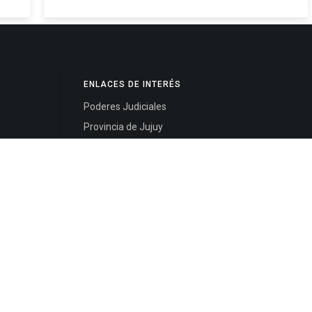
ENLACES DE INTERÉS
Poderes Judiciales
Provincia de Jujuy
Nacionales
- 4245334
Internacionales
245325
Mapa del Sitio