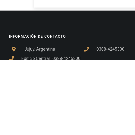
INFORMACIÓN DE CONTACTO
Jujuy, Argentina
0388-4245300
Edificio Central : 0388-4245300
Suprema Corte de Justicia: 4245330 - 4245331 - 4245332 
- 4245335
Juzgado Civil: 4245321 - 4245322 - 4245323 - 4245324 - 4
Edificio Ex-Panorama: 4245342
Tribunal de Familia - Vocalías 1, 2 y 3: 4245340
Tribunal de Familia - Vocalías 4, 5 y 6: 4245341