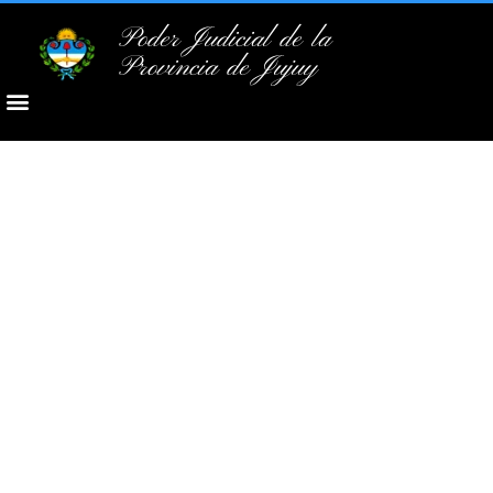
Poder Judicial de la
Provincia de Jujuy