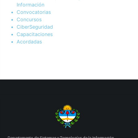
Información
Convocatorias
Concursos
CiberSeguridad
Capacitaciones
Acordadas
Departamento de Sistemas y Tecnologías de la Información.