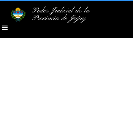
Poder Judicial de la
Provincia de Jujuy