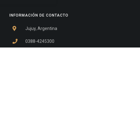
INFORMACIÓN DE CONTACTO
Jujuy, Argentina
0388-4245300
Edificio Central : 0388-4245300
Suprema Corte de Justicia: 4245330 - 4245331 -
4245332 - 4245334 - 4245335
Juzgado Civil: 4245321 - 4245322 - 4245323 - 4245324
- 4245325
Edificio Ex-Panorama: 4245342
Tribunal de Familia - Vocalías 1, 2 y 3: 4245340
Tribunal de Familia - Vocalías 4, 5 y 6: 4245341