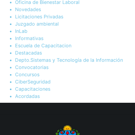
Oficina de Bienestar Laboral
Novedades
Licitaciones Privadas
Juzgado ambiental
InLab
Informativas
Escuela de Capacitacion
Destacadas
Depto.Sistemas y Tecnología de la Información
Convocatorias
Concursos
CiberSeguridad
Capacitaciones
Acordadas