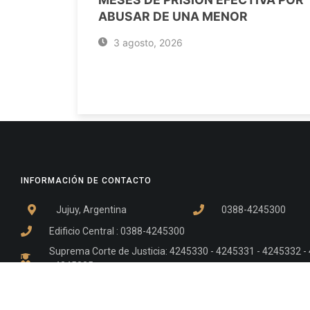
ABUSAR DE UNA MENOR
3 agosto, 2026
INFORMACIÓN DE CONTACTO
Jujuy, Argentina
0388-4245300
Edificio Central : 0388-4245300
Suprema Corte de Justicia: 4245330 - 4245331 - 4245332 
- 4245335
Juzgado Civil: 4245321 - 4245322 - 4245323 - 4245324 - 4
Edificio Ex-Panorama: 4245342