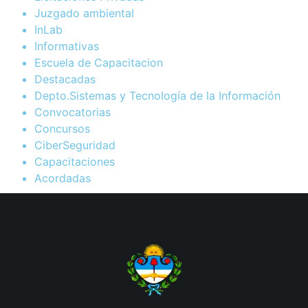
Juzgado ambiental
InLab
Informativas
Escuela de Capacitacion
Destacadas
Depto.Sistemas y Tecnología de la Información
Convocatorias
Concursos
CiberSeguridad
Capacitaciones
Acordadas