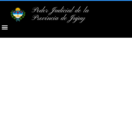
Poder Judicial de la
Provincia de Jujuy