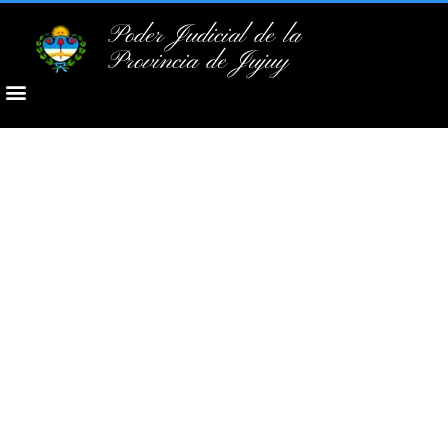
Poder Judicial de la
Provincia de Jujuy