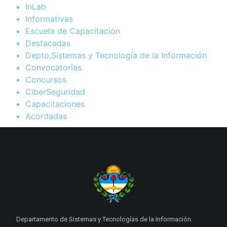
InLab
Informativas
Escuela de Capacitacion
Destacadas
Depto.Sistemas y Tecnología de la Información
Convocatorias
Concursos
CiberSeguridad
Capacitaciones
Acordadas
Departamento de Sistemas y Tecnologías de la Información.