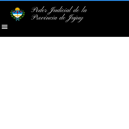
Poder Judicial de la
Provincia de Jujuy