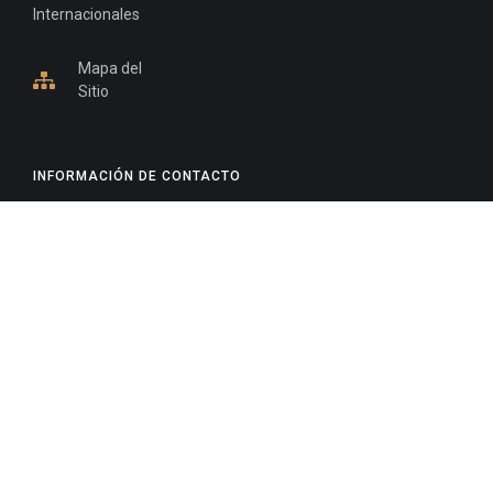
Internacionales
Mapa del
Sitio
INFORMACIÓN DE CONTACTO
Jujuy, Argentina
0388-4245300
Edificio Central : 0388-4245300
Suprema Corte de Justicia: 4245330 - 4245331 -
4245332 - 4245334 - 4245335
Juzgado Civil: 4245321 - 4245322 - 4245323 - 4245324
- 4245325
Edificio Ex-Panorama: 4245342
Tribunal de Familia - Vocalías 1, 2 y 3: 4245340