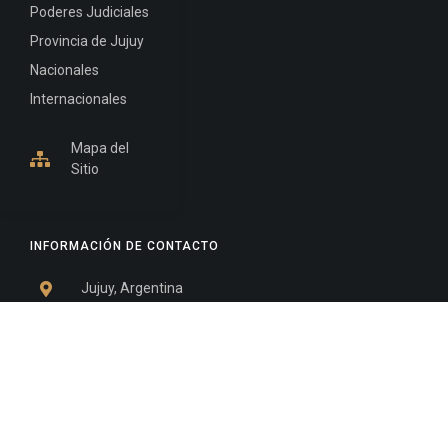
Poderes Judiciales
Provincia de Jujuy
Nacionales
Internacionales
Mapa del
Sitio
INFORMACIÓN DE CONTACTO
Jujuy, Argentina
0388-4245300
Edificio Central : 0388-4245300
Suprema Corte de Justicia: 4245330 - 4245331 -
4245332 - 4245334 - 4245335
Juzgado Civil: 4245321 - 4245322 - 4245323 - 4245324