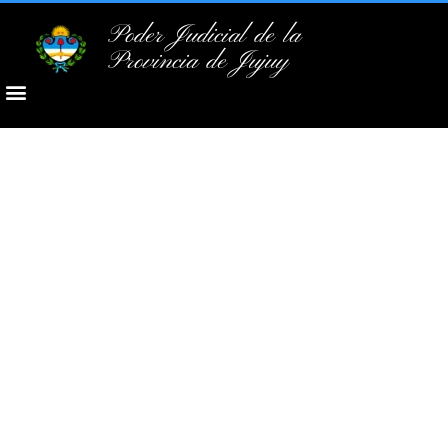
Poder Judicial de la
Provincia de Jujuy