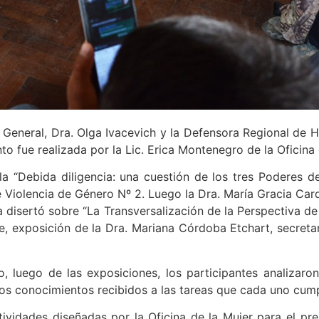
 General, Dra. Olga Ivacevich y la Defensora Regional de 
to fue realizada por la Lic. Erica Montenegro de la Oficina 
la “Debida diligencia: una cuestión de los tres Poderes d
 Violencia de Género Nº 2. Luego la Dra. María Gracia Cardo
ia disertó sobre “La Transversalización de la Perspectiva de
e, exposición de la Dra. Mariana Córdoba Etchart, secretar
o, luego de las exposiciones, los participantes analizar
 los conocimientos recibidos a las tareas que cada uno cump
tividades diseñadas por la Oficina de la Mujer para el pr