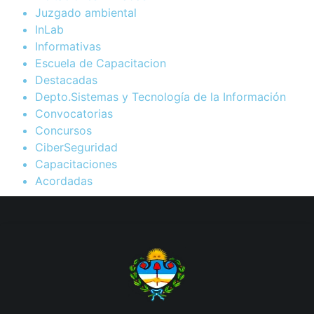
Juzgado ambiental
InLab
Informativas
Escuela de Capacitacion
Destacadas
Depto.Sistemas y Tecnología de la Información
Convocatorias
Concursos
CiberSeguridad
Capacitaciones
Acordadas