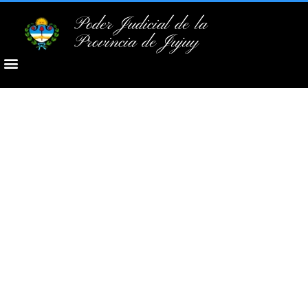
Poder Judicial de la
Provincia de Jujuy