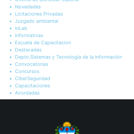
Novedades
Licitaciones Privadas
Juzgado ambiental
InLab
Informativas
Escuela de Capacitacion
Destacadas
Depto.Sistemas y Tecnología de la Información
Convocatorias
Concursos
CiberSeguridad
Capacitaciones
Acordadas