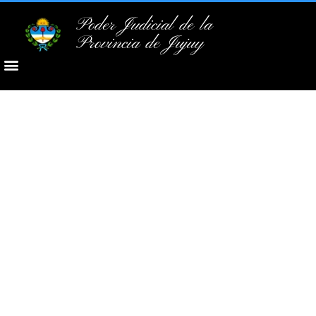
Poder Judicial de la
Provincia de Jujuy