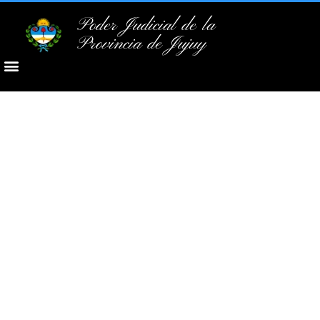
Poder Judicial de la
Provincia de Jujuy