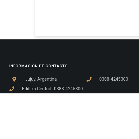
INFORMACIÓN DE CONTACTO
Jujuy, Argentina
0388-4245300
Edificio Central : 0388-4245300
Suprema Corte de Justicia: 4245330 - 4245331 - 4245332 
- 4245335
Juzgado Civil: 4245321 - 4245322 - 4245323 - 4245324 - 4
Edificio Ex-Panorama: 4245342
Tribunal de Familia - Vocalías 1, 2 y 3: 4245340