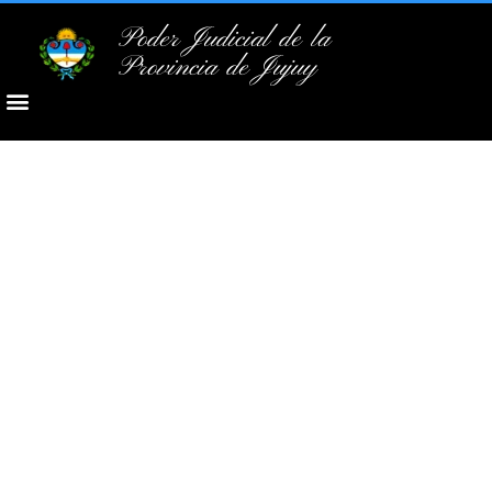
Poder Judicial de la
Provincia de Jujuy