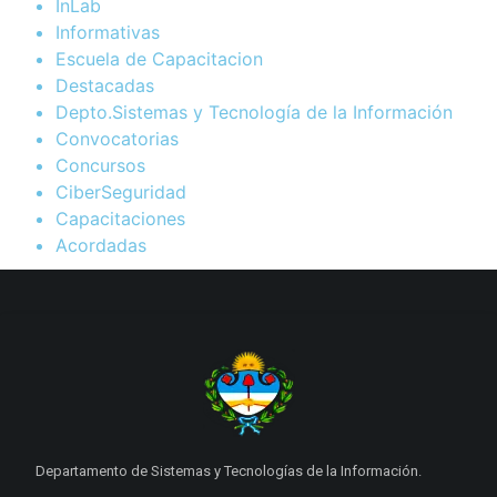
InLab
Informativas
Escuela de Capacitacion
Destacadas
Depto.Sistemas y Tecnología de la Información
Convocatorias
Concursos
CiberSeguridad
Capacitaciones
Acordadas
Departamento de Sistemas y Tecnologías de la Información.