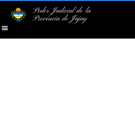
Poder Judicial de la
Provincia de Jujuy