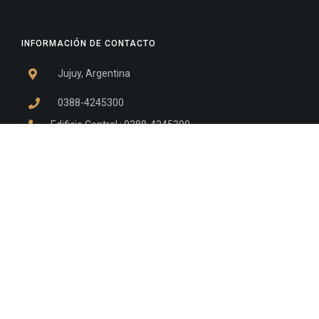
INFORMACIÓN DE CONTACTO
Jujuy, Argentina
0388-4245300
Edificio Central : 0388-4245300
Suprema Corte de Justicia: 4245330 - 4245331 -
4245332 - 4245334 - 4245335
Juzgado Civil: 4245321 - 4245322 - 4245323 - 4245324
- 4245325
Edificio Ex-Panorama: 4245342
Tribunal de Familia - Vocalías 1, 2 y 3: 4245340
Tribunal de Familia - Vocalías 4, 5 y 6: 4245341