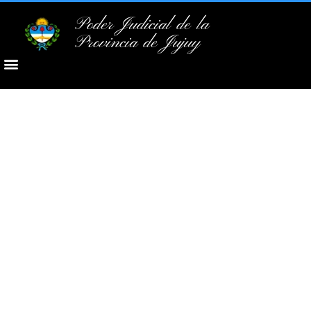
Poder Judicial de la
Provincia de Jujuy