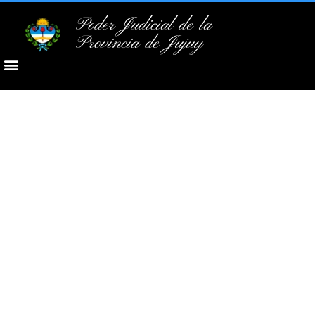
Poder Judicial de la
Provincia de Jujuy