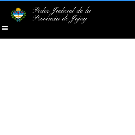
Poder Judicial de la
Provincia de Jujuy