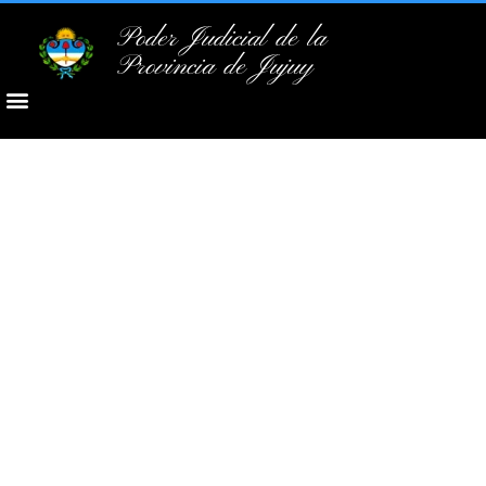
Poder Judicial de la
Provincia de Jujuy