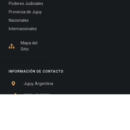
Poderes Judiciales
Provincia de Jujuy
Nacionales
Internacionales
Mapa del
Sitio
INFORMACIÓN DE CONTACTO
Jujuy, Argentina
0388-4245300
Edificio Central : 0388-4245300
Suprema Corte de Justicia: 4245330 - 4245331 -
4245332 - 4245334 - 4245335
Juzgado Civil: 4245321 - 4245322 - 4245323 - 4245324