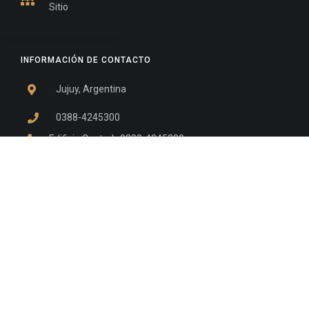
Sitio
INFORMACIÓN DE CONTACTO
Jujuy, Argentina
0388-4245300
Edificio Central : 0388-4245300
Suprema Corte de Justicia: 4245330 - 4245331 -
4245332 - 4245334 - 4245335
Juzgado Civil: 4245321 - 4245322 - 4245323 - 4245324
- 4245325
Edificio Ex-Panorama: 4245342
Tribunal de Familia - Vocalías 1, 2 y 3: 4245340
Tribunal de Familia - Vocalías 4, 5 y 6: 4245341