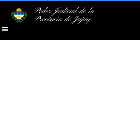
Poder Judicial de la
Provincia de Jujuy