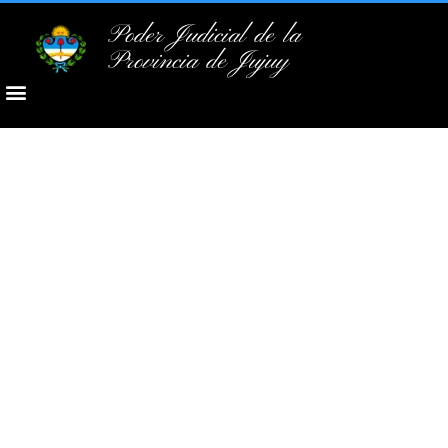
Poder Judicial de la
Provincia de Jujuy