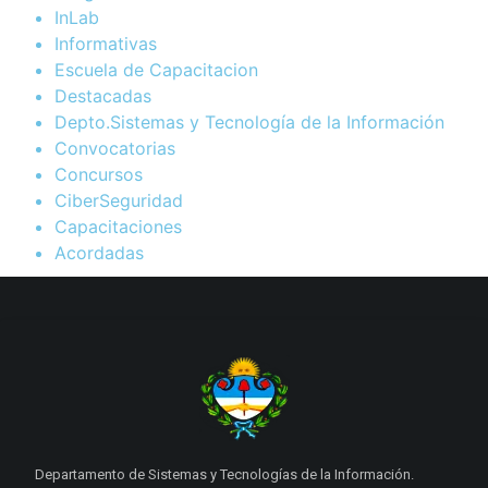
InLab
Informativas
Escuela de Capacitacion
Destacadas
Depto.Sistemas y Tecnología de la Información
Convocatorias
Concursos
CiberSeguridad
Capacitaciones
Acordadas
Departamento de Sistemas y Tecnologías de la Información.