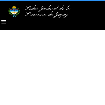
Poder Judicial de la
Provincia de Jujuy