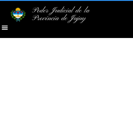
Poder Judicial de la
Provincia de Jujuy