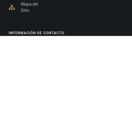
Mapa del
Sitio
INFORMACIÓN DE CONTACTO
Jujuy, Argentina
0388-4245300
Edificio Central : 0388-4245300
Suprema Corte de Justicia: 4245330 - 4245331 -
4245332 - 4245334 - 4245335
Juzgado Civil: 4245321 - 4245322 - 4245323 - 4245324
- 4245325
Edificio Ex-Panorama: 4245342
Tribunal de Familia - Vocalías 1, 2 y 3: 4245340
Tribunal de Familia - Vocalías 4, 5 y 6: 4245341