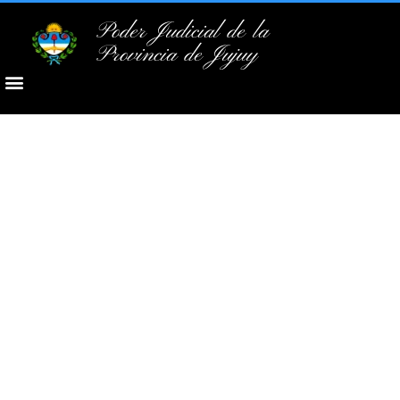
Poder Judicial de la
Provincia de Jujuy