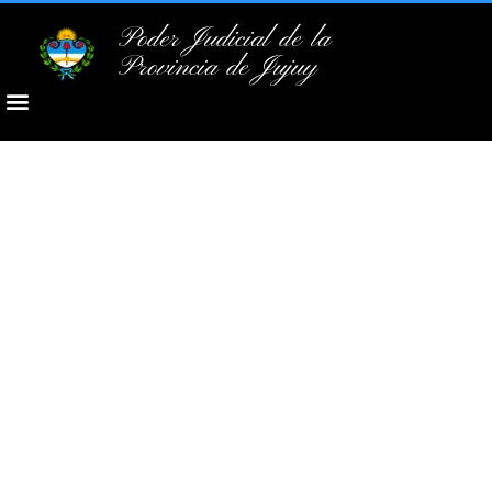
Poder Judicial de la
Provincia de Jujuy