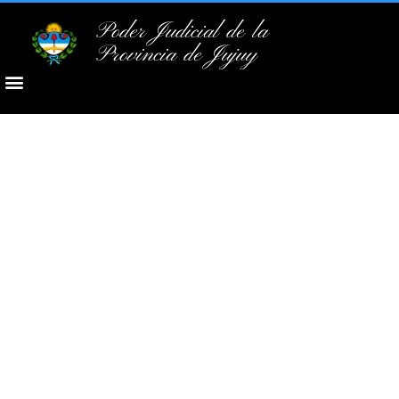
Poder Judicial de la
Provincia de Jujuy