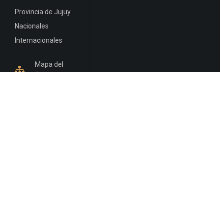
Provincia de Jujuy
Nacionales
Internacionales
Mapa del
Sitio
INFORMACIÓN DE CONTACTO
Jujuy, Argentina
0388-4245300
Edificio Central : 0388-4245300
Suprema Corte de Justicia: 4245330 - 4245331 -
4245332 - 4245334 - 4245335
Juzgado Civil: 4245321 - 4245322 - 4245323 - 4245324
- 4245325