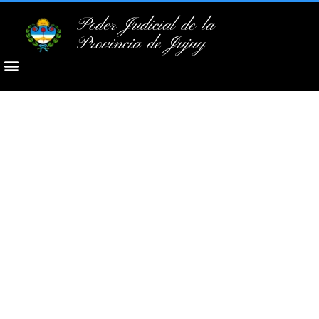
Poder Judicial de la
Provincia de Jujuy