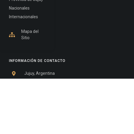
Nacionales
Internacionales
Mapa del
Sitio
INFORMACIÓN DE CONTACTO
Jujuy, Argentina
0388-4245300
Edificio Central : 0388-4245300
Suprema Corte de Justicia: 4245330 - 4245331 -
4245332 - 4245334 - 4245335
Juzgado Civil: 4245321 - 4245322 - 4245323 - 4245324
- 4245325
Edificio Ex-Panorama: 4245342