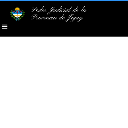
Poder Judicial de la
Provincia de Jujuy