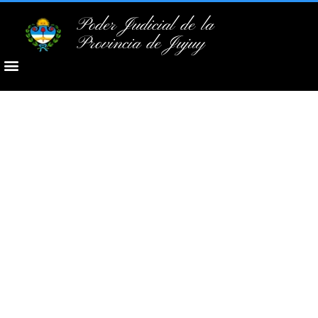
Poder Judicial de la
Provincia de Jujuy