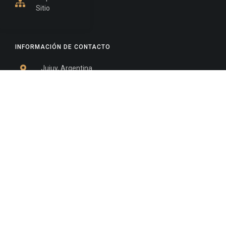
Sitio
INFORMACIÓN DE CONTACTO
Jujuy, Argentina
0388-4245300
Edificio Central : 0388-4245300
Suprema Corte de Justicia: 4245330 - 4245331 -
4245332 - 4245334 - 4245335
Juzgado Civil: 4245321 - 4245322 - 4245323 - 4245324
- 4245325
Edificio Ex-Panorama: 4245342
Tribunal de Familia - Vocalías 1, 2 y 3: 4245340
Tribunal de Familia - Vocalías 4, 5 y 6: 4245341