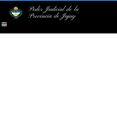
Poder Judicial de la
Provincia de Jujuy