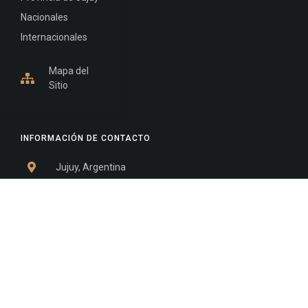
Nacionales
Internacionales
Mapa del
Sitio
INFORMACIÓN DE CONTACTO
Jujuy, Argentina
0388-4245300
Edificio Central : 0388-4245300
Suprema Corte de Justicia: 4245330 - 4245331 -
4245332 - 4245334 - 4245335
Juzgado Civil: 4245321 - 4245322 - 4245323 - 4245324
- 4245325
Edificio Ex-Panorama: 4245342