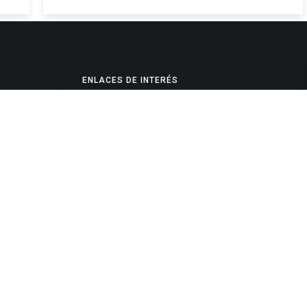
ENLACES DE INTERÉS
Poderes Judiciales
Provincia de Jujuy
Nacionales
- 4245334
Internacionales
245325
Mapa del Sitio