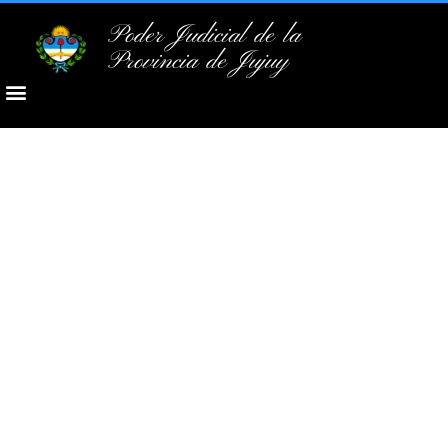
Poder Judicial de la
Provincia de Jujuy