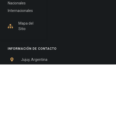
Nacionales
Internacionales
Mapa del
Sitio
INFORMACIÓN DE CONTACTO
Jujuy, Argentina
0388-4245300
Edificio Central : 0388-4245300
Suprema Corte de Justicia: 4245330 - 4245331 -
4245332 - 4245334 - 4245335
Juzgado Civil: 4245321 - 4245322 - 4245323 - 4245324
- 4245325
Edificio Ex-Panorama: 4245342